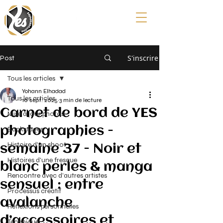
S'inscrire
Post
Tous les articles
Yohann Elhadad
Tous les articles
10 sept. 2025
3 min de lecture
Carnet de bord de YES
Mise à jour photos
photographies -
Backstages
Histoire d'un shoot
semaine 37 - Noir et
Histoires d'une fresque
blanc perles & manga
Rencontre avec d'autres artistes
sensuel : entre
Processus créatif
avalanche
Reflexions personnelles
d’accessoires et
Technique