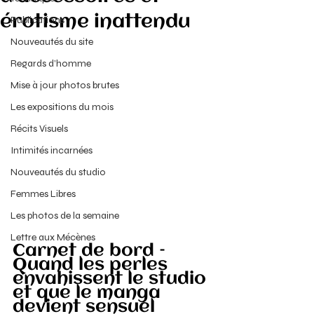
érotisme inattendu
Publications
Nouveautés du site
Regards d’homme
Mise à jour photos brutes
Les expositions du mois
Récits Visuels
Intimités incarnées
Nouveautés du studio
Femmes Libres
Les photos de la semaine
Lettre aux Mécènes
Carnet de bord – 
Quand les perles 
envahissent le studio 
et que le manga 
devient sensuel