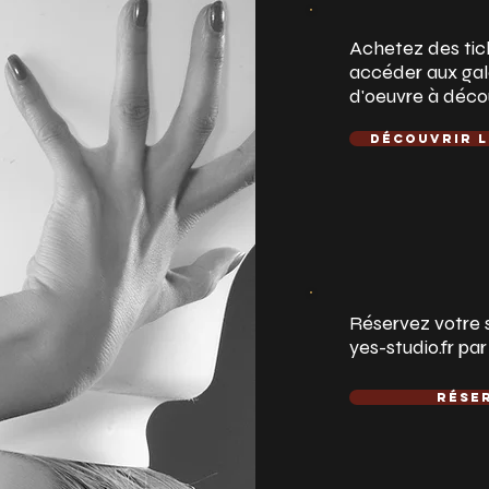
Achetez des tic
accéder aux galer
d'oeuvre à décou
Découvrir l
Réservez votre s
yes-studio.fr pa
Rése