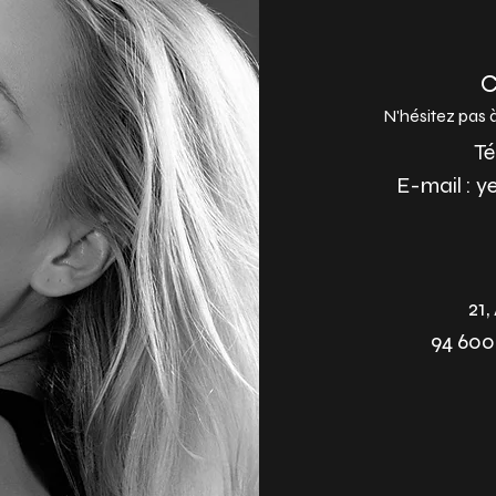
C
N'hésitez pas 
Té
E-mail :
y
21,
94 600