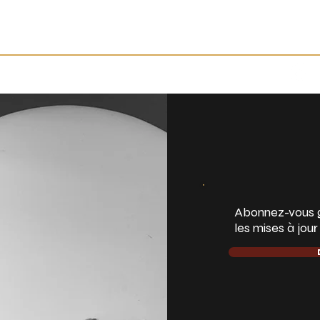
cueil
La collection publique
Les expositions
La Réserve
Se connecter
Abonnez-vous g
les mises à jou