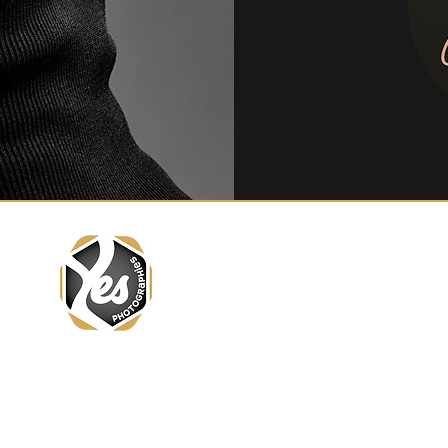
© 2026 par yesphotographies
 - MONTREUIL 498 037779 00028
e d'Alfortville 94600 Choisy Le Roi - France