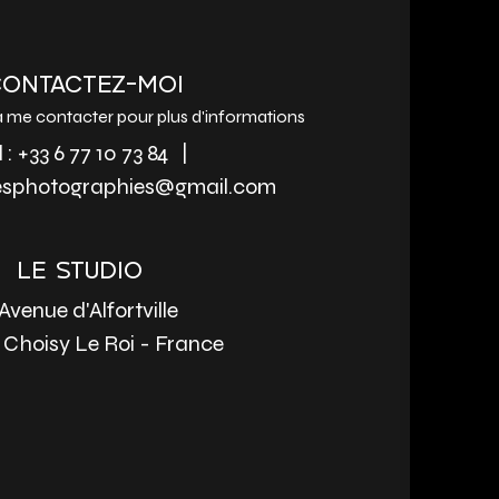
ONTACTEZ-MOI
à me contacter pour plus d'informations
l :
+33 6 77 10 73 84
|
esphotographies@gmail.com
LE STUDIO
 Avenue d'Alfortville
 Choisy Le Roi - France