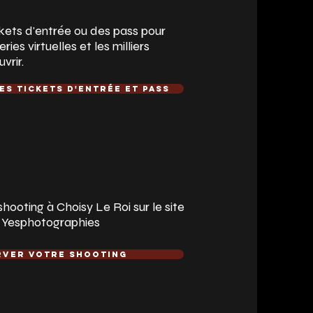
kets d'entrée ou des pass pour
ies virtuelles et les milliers
vrir.
es tickets d'entrée et pass
hooting à Choisy Le Roi sur le site
r Yesphotographies
rver votre shooting