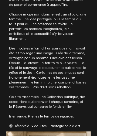
de poser et commence à apparaître.
Chaque image naît dans le réel : un studio, une
femme, une idée partagée, puis le temps qu'il
faut pour qu'une présence se révèle. Le
portrait, les mondes imaginaires, le nu
artistique et la sensualité s'y traversent
librement.
Des modèles m'ont dit un jour que mon travail
était trop sage : une image lissée de la femme,
arrangée par un homme. Elles avaient raison.
Depuis, j'ai ouvert un territoire plus vaste — la
fée et la sauvage, la douceur et la puissance, la
grâce et le désir. Certaines de ces images sont
franchement érotiques, et je les assume
pleinement : le féminin pluriel comprend toutes
ces femmes... Pas d'Art sans rébellion.
Ce site rassemble une Collection publique, des
expositions qui changent chaque semaine, et
la Réserve, qui conserve le fonds entier.
Bienvenue. Prenez le temps de regarder.
🔞 Réservé aux adultes · Photographie d'art