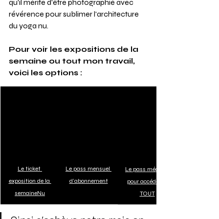
qu'il mérite d'être photographié avec 
révérence pour sublimer l'architecture 
du yoga nu.
Pour voir les expositions de la 
semaine ou tout mon travail, 
voici les options : 
Le ticket 
Le pass mensuel 
Le pass mécène 
exposition de la 
d'abonnement
pour accéder à 
semaine
Nu
TOUT