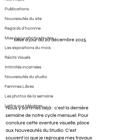
Publications
Nouveautés du site
Regards d’homme
Mise à jour photos brutes
Mise à jour du 20 décembre 2025
Les expositions du mois
Récits Visuels
Intimités incarnées
Nouveautés du studio
Femmes Libres
Les photos de la semaine
Lettre aux Mécènes
Nous y sommes déjà : c'est la dernière 
semaine de notre cycle mensuel. Pour 
conclure cette aventure visuelle, place 
aux Nouveautés du Studio. C'est 
souvent ici que je regroupe mes travaux 