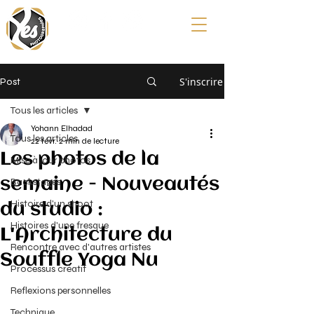
S'inscrire
Post
Tous les articles
Yohann Elhadad
Tous les articles
22 févr.
2 min de lecture
Les photos de la
Mise à jour photos
semaine - Nouveautés
Backstages
Histoire d'un shoot
du studio :
Histoires d'une fresque
L'Architecture du
Rencontre avec d'autres artistes
Souffle Yoga Nu
Processus créatif
Reflexions personnelles
Technique