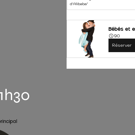
d'Alibaba"
Bébés et e
90
Réserver
1h30
rincipal