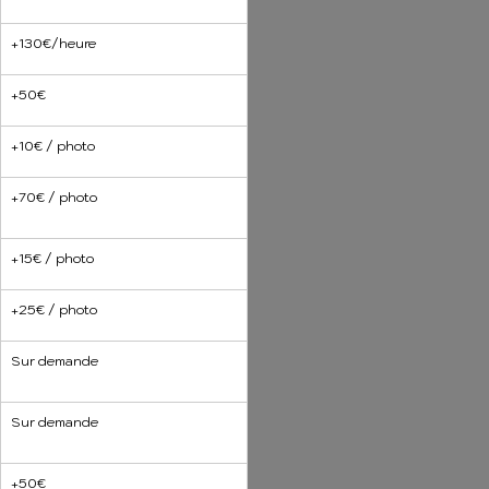
+130€/heure	
+50€
+10€ / photo
+70€ / photo
+15€ / photo		
+25€ / photo
Sur demande
Sur demande
+50€