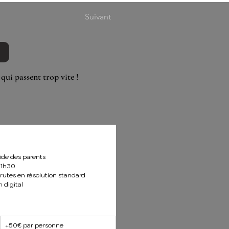
Suivant
ui passent trop vite !
ide des parents
o 1h30
rutes en résolution standard
 digital
+50€ par personne