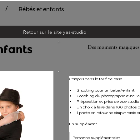
/
Bébés et enfants
Retour sur le site yes-studio
nfants
Des moments magiques q
Compris dans le tarif de base 
Shooting pour un bébé/enfant
Coaching du photographe avec l'a
Préparation et prise de vue studi
Un choix à faire dans 100 photos b
1 photo en retouche simple remis en
En supplément 
Personne supplémentaire