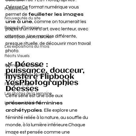
Déesse
.Ce format numérique vous 
Publications
permet de 
feuilleter les images 
Nouveautés du site
une à une
, comme on tournerait les 
Regards d’homme
pages d’un livre d’art, avec lenteur, avec 
attention. Une manière différente, 
Mise à jour photos brutes
presque rituelle, de découvrir mon travail 
Les expositions du mois
photo.
Récits Visuels
🌿 Déesse : 
Intimités incarnées
puissance, douceur, 
Nouveautés du studio
mystère Flipbook 
YesPhotographies 
Femmes Libres
Déesses
Les photos de la semaine
Cette série est une ode aux 
présences féminines 
Lettre aux Mécènes
archétypales
. Elle explore une 
féminité reliée à la nature, au souffle du 
monde, à la lumière intérieure.Chaque 
image est pensée comme une 