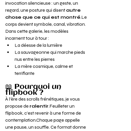
invocation silencieuse : un geste, un 
regard, une posture qui disent 
autre 
chose que ce qui est montré
.Le 
corps devient symbole, canal, vibration.
Dans cette galerie, les modèles 
incarnent tour à tour :
La déesse de la lumière
La sauvageonne qui marche pieds 
nus entre les pierres
La mère cosmique, calme et 
terrifiante
📖 Pourquoi un 
flipbook ?
À l’ère des scrolls frénétiques, je vous 
propose de 
ralentir
.Feuilleter un 
flipbook, c’est revenir à une forme de 
contemplation.Chaque page appelle 
une pause, un souffle. Ce format donne 